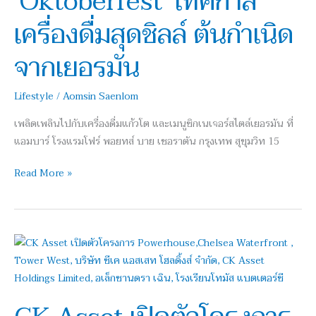
‘Oktoberfest’ เทศกาล
สุด
เครื่องดื่มสุดชิลล์ ต้นกำเนิด
ชิ
ลล์
จากเยอรมัน
ต้น
กำเนิด
Lifestyle
/
Aomsin Saenlom
จาก
เยอรมัน
เพลิดเพลินไปกับเครื่องดื่มแก้วโต และเมนูซิกเนเจอร์สไตล์เยอรมัน ที่
แอมบาร์ โรงแรมโฟร์ พอยทส์ บาย เชอราตัน กรุงเทพ สุขุมวิท 15
Read More »
CK
Asset
เปิด
ตัว
โครงการ