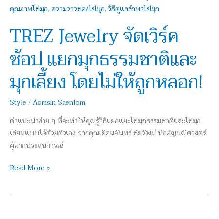
จัด
เวิร์ค
TREZ Jewelry จัดเวิร์ค
ช้อป
แยก
ช้อป แยกมุกธรรมชาติและ
มุก
ธรรมชาติ
มุกเลี้ยง โดยไม่ให้ถูกหลอก!
และ
มุก
Style
/
Aomsin Saenlom
เลี้ยง
โดย
คำแนะนำง่าย ๆ ที่จะทำให้คุณรู้วิธีแยกแยะไข่มุกธรรมชาติและไข่มุก
ไม่
เลียนแบบได้ด้วยตัวเอง จากคุณเยือนจันทร์ ชัยวัฒน์ นักอัญมณีศาสตร์
ให้
ผู้มากประสบการณ์
ถูก
หลอก!
Read More »