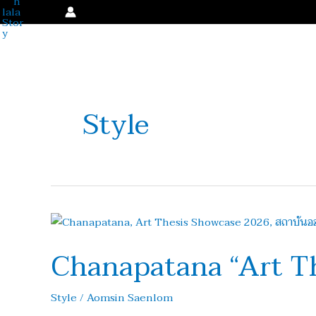
Skip
to
content
Style
Chanapatana
“Art
Chanapatana “Art T
Thesis
Showcase
2026”
Style
/
Aomsin Saenlom