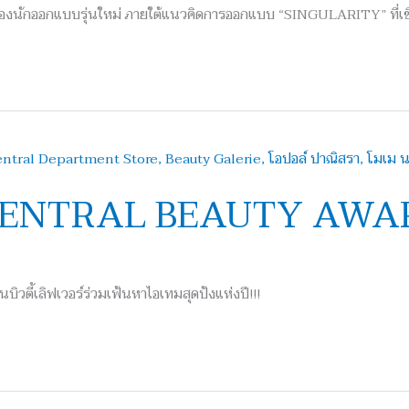
งนักออกแบบรุ่นใหม่ ภายใต้แนวคิดการออกแบบ “SINGULARITY” ที่เชื
าน “CENTRAL BEAUTY AWA
วตี้เลิฟเวอร์ร่วมเฟ้นหาไอเทมสุดปังแห่งปี!!!