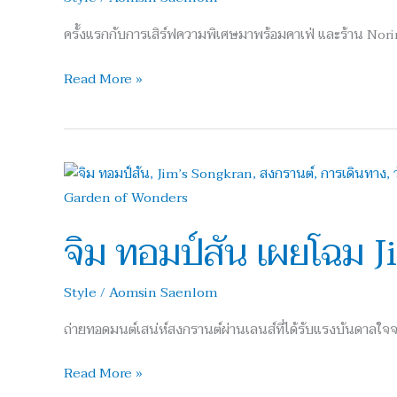
สาขา
ครั้งแรกกับการเสิร์ฟความพิเศษมาพร้อมคาเฟ่ และร้าน Nori
Central
Park
Read More »
จิม
ทอม
ป์
จิม ทอมป์สัน เผยโฉม 
สัน
เผย
Style
/
Aomsin Saenlom
โฉม
Jim’s
ถ่ายทอดมนต์เสน่ห์สงกรานต์ผ่านเลนส์ที่ได้รับแรงบันดาลใ
Songkran
Read More »