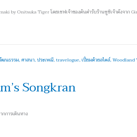
maki by Onitsuka Tiger โดยเชฟเจ้าของต้นตำรับร้านซูชิเจ้าดังจาก G
Jim’s Songkran
จจากการเดินทาง