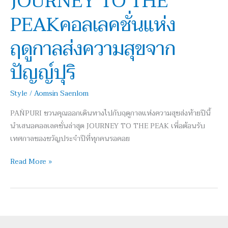
JOURNEY TO THE
แห่ง
PEAKคอลเลคชั่นแห่ง
ฤดูกาล
ส่ง
ฤดูกาลส่งความสุขจาก
ความ
สุข
ปัญญ์ปุริ
จาก
ปัญญ์
Style
/
Aomsin Saenlom
ปุริ
PAÑPURI ชวนคุณออกเดินทางไปกับฤดูกาลแห่งความสุขส่งท้ายปีนี้
นำเสนอคอลเลคชั่นล่าสุด JOURNEY TO THE PEAK เพื่อต้อนรับ
เทศกาลของขวัญประจำปีที่ทุกคนรอคอย
Read More »