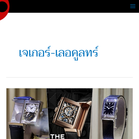
Skip
to
content
เจเกอร์-เลอคูลทร์
หนึ่ง
ใน
ตำนาน!
พบ
กับ
‘Reverso
Stories’