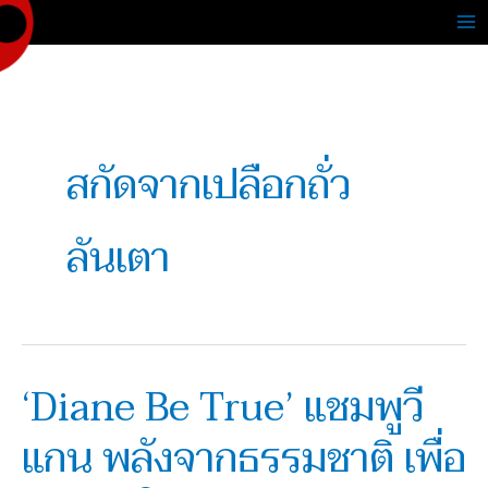
Skip
to
content
สกัดจากเปลือกถั่ว
ลันเตา
‘Diane Be True’ แชมพูวี
‘Diane
Be
แกน พลังจากธรรมชาติ เพื่อ
True’
แชมพู