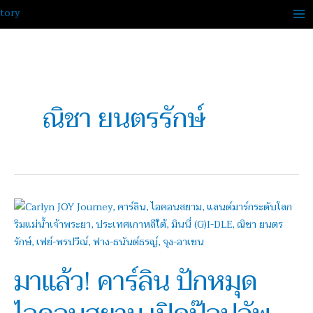
Skip
to
content
ณิชา ยนตรรักษ์
มา
แล้ว!
คาร์
ลิน
มาแล้ว! คาร์ลิน ปักหมุด
ปัก
หมุด
ไอคอน