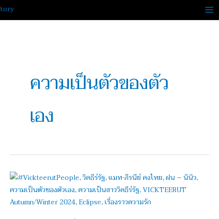
Skip
to
content
ความเป็นตัวของตัว
เอง
‘แมท’
แท็ค
ทีม
‘ฝน