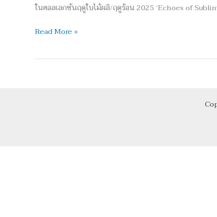
Bangkok
ในคอลเลกชันฤดูใบไม้ผลิ/ฤดูร้อน 2025 ‘Echoes of Subli
นำ
เส
Read More »
นอ
คอล
เลก
ชัน
ใหม่!
Cop