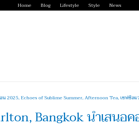
Home
Blog
Lifestyle
Style
News
rlton, Bangkok นำเสนอคอ