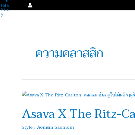
Skip
to
content
ความคลาสสิก
Asava
X
Asava X The Ritz-Ca
The
Ritz-
Carlton,
Style
/
Aomsin Saenlom