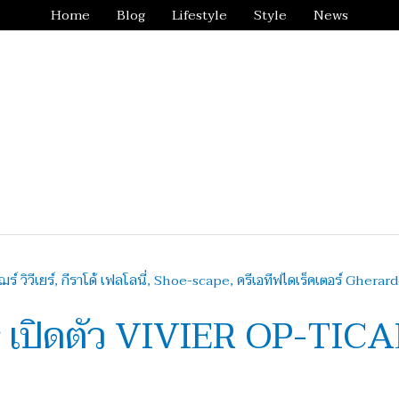
Home
Blog
Lifestyle
Style
News
er เปิดตัว VIVIER OP-TI