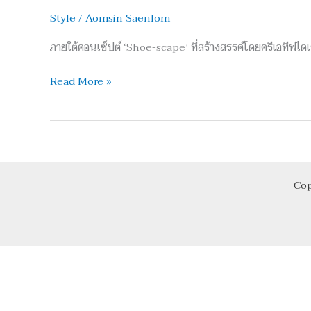
ตัว
Style
/
Aomsin Saenlom
VIVIER
OP-
ภายใต้คอนเซ็ปต์ ‘Shoe-scape’ ที่สร้างสรรค์โดยครีเอทีฟได
TICAL
POP-
Read More »
UP
ใน
ประเทศไทย
Cop