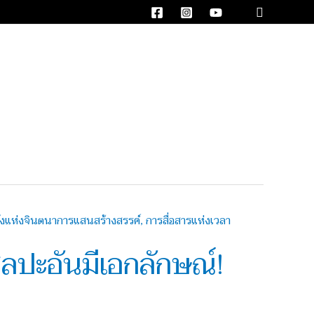
Search
ลปะอันมีเอกลักษณ์!