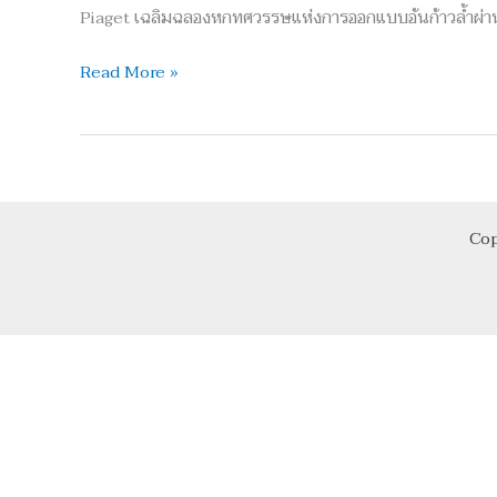
กาล
Piaget เฉลิมฉลองหกทศวรรษแห่งการออกแบบอันก้าวล้ำผ่านก
เวลา
สู่
Read More »
งาน
ศิลปะ
อัน
มี
เอกลักษณ์!
Cop