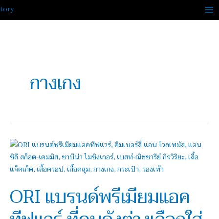
Skip
to
content
กางเกง
ORI
แบรนด์
พรีเมียม
แอ
ORI แบรนด์พรีเมียมแอค
ค
ทีฟแวร์
ที่