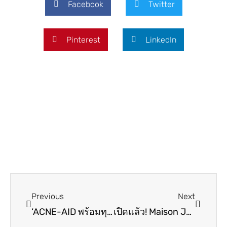
Facebook
Twitter
Pinterest
LinkedIn
Prev
Next
Previous
Next
‘ACNE-AID พร้อมทุกสเต็ป RESET ทุกปัญหาสิว’ อีเวนท์สุดยิ่งใหญ่!!!
เปิดแล้ว! Maison JE Bangkok อาร์ตสเปซแห่งใหม่ใจกลางกรุงเทพฯ