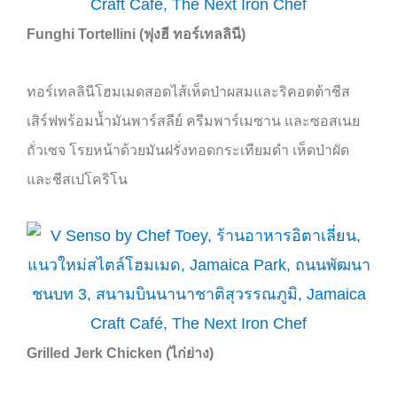
Funghi Tortellini (
ฟุงฮี ทอร์เทลลินี)
ทอร์เทลลินีโฮมเมดสอดไส้เห็ดป่าผสมและริคอตต้าชีส
เสิร์ฟพร้อมน้ำมันพาร์สลีย์ ครีมพาร์เมซาน และซอสเนย
ถั่วเซจ โรยหน้าด้วยมันฝรั่งทอดกระเทียมดำ เห็ดป่าผัด
และชีสเปโคริโน
Grilled Jerk Chicken (
ไก่ย่าง)