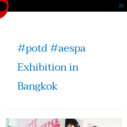
Skip
to
content
#potd #aespa
Exhibition in
Bangkok
เริ่ม