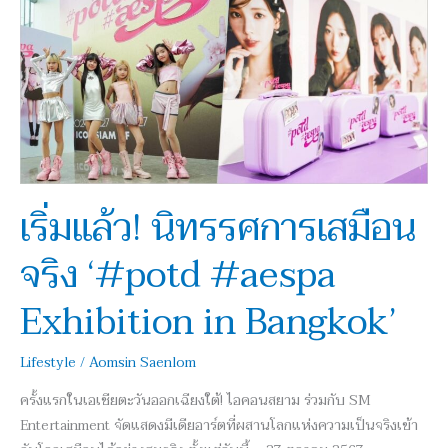
แล้ว!
นิทรรศการ
เสมือน
จริง
‘#potd
#aespa
Exhibition
in
Bangkok’
เริ่มแล้ว! นิทรรศการเสมือน
จริง ‘#potd #aespa
Exhibition in Bangkok’
Lifestyle
/
Aomsin Saenlom
ครั้งแรกในเอเชียตะวันออกเฉียงใต้! ไอคอนสยาม ร่วมกับ SM
Entertainment จัดแสดงมีเดียอาร์ตที่ผสานโลกแห่งความเป็นจริงเข้า