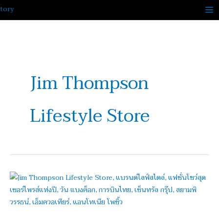
Skip
to
content
Jim Thompson
Lifestyle Store
เปิด
แล้ว!
Jim
Thompson