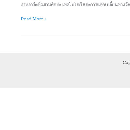
ตัว
งานอาร์ตที่ผสานศิลปะ เทคโนโลยี และการแลกเปลี่ยนทางวั
ACCESS
BANGKOK
Read More »
Art
Fair
ที่
ไอคอน
สยาม
Cop