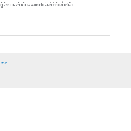
ัดงานเข้ากับแพลตฟอร์มดิจิทัลล้ำสมัย
eme