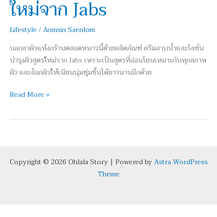
ใหม่จาก Jabs
ลม
หนาว!
Lifestyle
/
Aomsin Saenlom
ด้วย
6
บอกลาผิวแห้งกร้านตลอดหนาวนี้ด้วยผลิตภัณฑ์ ครีมอาบน้ำและโลชั่น
ไอ
บำรุงผิวสูตรใหม่จาก Jabs เพราะเป็นสูตรที่อ่อนโยนเหมาะกับทุกสภาพ
เท
ผิว และล็อกผิวให้เนียนนุ่มชุ่มชื้นได้ยาวนานอีกด้วย
มดู
แล
Read More »
ผิว
กาย
สูตร
ใหม่
จาก
Copyright © 2026 Ohlala Story | Powered by
Astra WordPress
Jabs
Theme