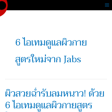
Skip
to
content
6 ไอเทมดูแลผิวกาย
สูตรใหม่จาก Jabs
ผิวสวยฉ่ำรับลมหนาว! ด้วย
ผิว
สวย
6 ไอเทมดูแลผิวกายสูตร
ฉ่ำ
รับ