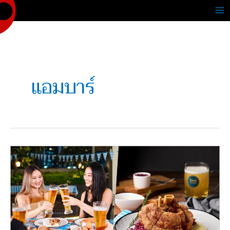
Skip
to
content
แอมบาร์
เตรียม
พบ
กับ
‘Oktoberfest’
เทศกาล
เครื่อง
ดื่ม