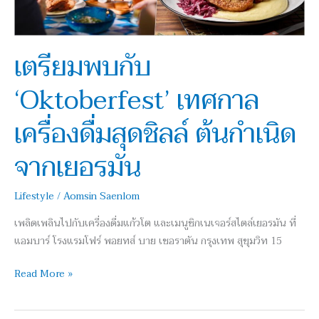
สุด
ชิ
ลล์
เตรียมพบกับ
ต้น
‘Oktoberfest’ เทศกาล
กำเนิด
จาก
เครื่องดื่มสุดชิลล์ ต้นกำเนิด
เยอรมัน
จากเยอรมัน
Lifestyle
/
Aomsin Saenlom
เพลิดเพลินไปกับเครื่องดื่มแก้วโต และเมนูซิกเนเจอร์สไตล์เยอรมัน ที่
แอมบาร์ โรงแรมโฟร์ พอยทส์ บาย เชอราตัน กรุงเทพ สุขุมวิท 15
Read More »