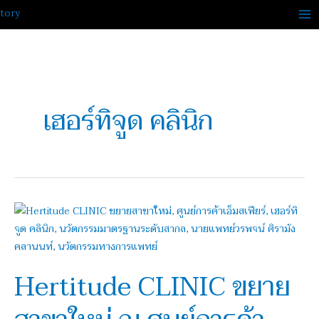
Skip
to
content
เฮอร์ทิจูด คลินิก
Hertitude
CLINIC
ขยาย
สาขา
Hertitude CLINIC ขยาย
ใหม่
ณ
ศูนย์