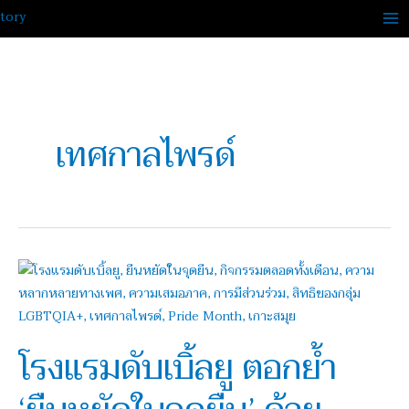
Skip
to
content
เทศกาลไพรด์
โรงแรม
ดับเบิ้ล
ยู
ตอกย้ำ
โรงแรมดับเบิ้ลยู ตอกย้ำ
‘ยืน
หยัด
ใน