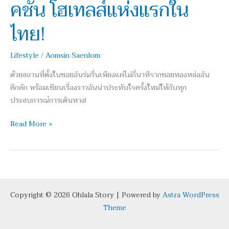
คชั่น โฮเทลส์แห่งแรกใน
กรุงเทพ’
ออ
ไทย!
โต
กราฟ
Lifestyle
/
Aomsin Saenlom
คอลเล็
คชั่น
ด้วยสถานที่ตั้งในซอยอันร่มรื่นเพียงแค่ไม่กี่นาทีจากซอยทองหล่ออัน
โฮ
คึกคัก พร้อมเขียนเรื่องราวอันน่าประทับใจครั้งใหม่ให้กับทุก
เท
ประสบการณ์การเดินทาง!
ลส์
แห่ง
Read More »
แรก
ใน
ไทย!
Copyright © 2026 Ohlala Story | Powered by
Astra WordPress
Theme