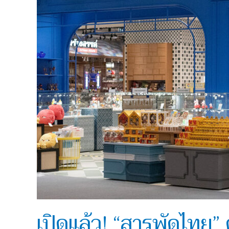
รวม
สินค้า
ไลฟ์
สไตล์
ดีไซน์
ไทย
สุด
โม
เดิร์น!
เปิดแล้ว! “สารพัดไทย” 