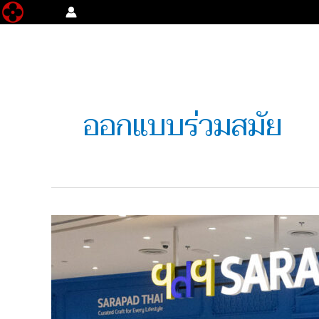
Skip
to
content
ออกแบบร่วมสมัย
เปิด
แล้ว!
“สารพัด
ไทย”
ศูนย์