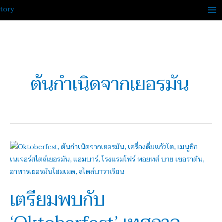
Skip
to
content
ต้นกำเนิดจากเยอรมัน
เตรียม
พบ
กับ
‘Oktoberfest’
เตรียมพบกับ
เทศกาล
เครื่อง
ดื่ม