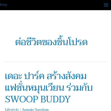
Skip
to
content
ต่อชีวิตของชิ้นโปรด
เดอะ ปาร์ค สร้างสังคม
เดอะ
ปาร์ค
แฟชั่นหมุนเวียน ร่วมกับ
สร้าง
สังคม
SWOOP BUDDY
แฟชั่น
หมุนเวียน
Lifestyle
/
Aomsin Saenlom
ร่วม