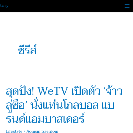
Skip
to
content
ซีรีส์
สุดปัง! WeTV เปิดตัว ‘จ้าว
สุด
ปัง!
ลู่ซือ’ นั่งแท่นโกลบอล แบ
WeTV
เปิด
รนด์แอมบาสเดอร์
ตัว
‘จ้าว
Lifestyle
/
Aomsin Saenlom
ลู่