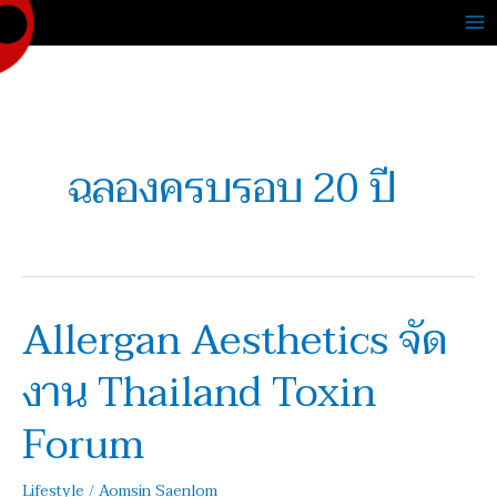
Skip
to
content
ฉลองครบรอบ 20 ปี
Allergan Aesthetics จัด
Allergan
Aesthetics
งาน Thailand Toxin
จัด
งาน
Forum
Thailand
Toxin
Lifestyle
/
Aomsin Saenlom
Forum