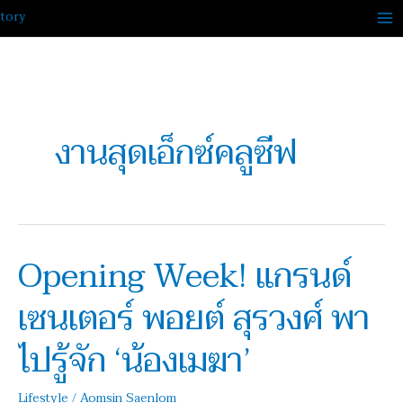
Skip
to
content
งานสุดเอ็กซ์คลูซีฟ
Opening Week! แกรนด์
Opening
Week!
เซนเตอร์ พอยต์ สุรวงศ์ พา
แก
รนด์
ไปรู้จัก ‘น้องเมฆา’
เซนเตอร์
พอ
Lifestyle
/
Aomsin Saenlom
ยต์