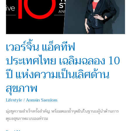
เฉลิม
ฉลอง
10
ปี
แห่ง
ความ
เวอร์จิ้น แอ็คทีฟ
เป็น
ประเทศไทย เฉลิมฉลอง 10
เลิศ
ด้าน
ปี แห่งความเป็นเลิศด้าน
สุขภาพ
สุขภาพ
Lifestyle
/
Aomsin Saenlom
มุ่งชูความสำเร็จครั้งสำคัญ พร้อมตอกย้ำจุดยืนในฐานะผู้นำด้านการ
ดูแลสุขภาพแบบองค์รวม