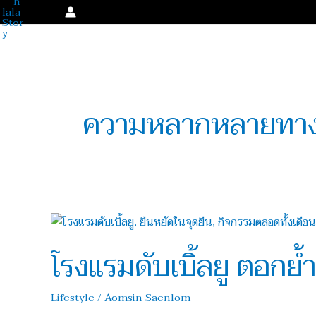
Skip
to
content
ความหลากหลายทา
โรงแรม
ดับเบิ้ล
โรงแรมดับเบิ้ลยู ตอกย้
ยู
ตอกย้ำ
‘ยืน
Lifestyle
/
Aomsin Saenlom