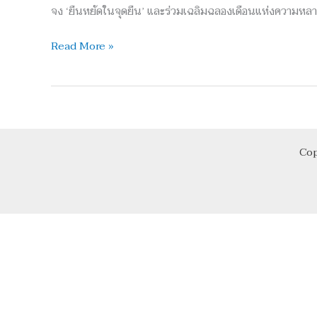
หยัด
จง ‘ยืนหยัดในจุดยืน’ และร่วมเฉลิมฉลองเดือนแห่งความหลา
ใน
จุดยืน’
Read More »
ด้วย
กิจกรรม
ตลอด
ทั้ง
เดือน!
Cop