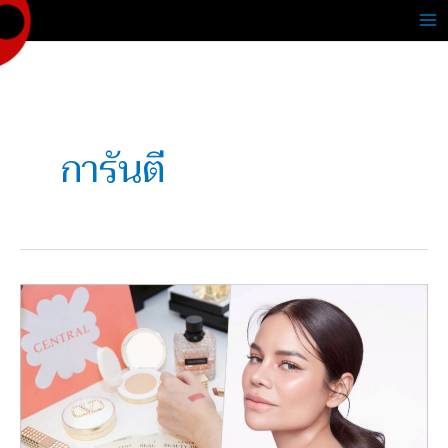
Skip
to
content
การันตี
ห้าง
เซ็นทรัล
จัด
งาน
‘Central
Beauty
Awards