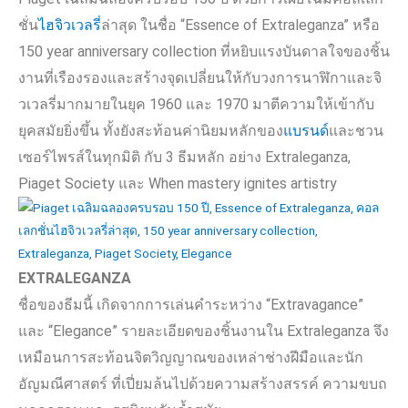
ชั่น
ไฮจิวเวลรี่
ล่าสุด ในชื่อ “
Essence of Extraleganza”
หรือ
150 year anniversary collection
ที่หยิบแรงบันดาลใจของชิ้น
งานที่เรืองรองและสร้างจุดเปลี่ยนให้กับวงการนาฬิกาและจิ
วเวลรี่มากมายในยุค
1960
และ
1970
มาตีความให้เข้ากับ
ยุคสมัยยิ่งขึ้น ทั้งยังสะท้อนค่านิยมหลักของ
แบรนด์
และชวน
เซอร์ไพรส์ในทุกมิติ กับ
3
ธีมหลัก อย่าง
Extraleganza,
Piaget Society
และ
When mastery ignites artistry
EXTRALEGANZA
ชื่อของธีมนี้ เกิดจากการเล่นคำระหว่าง “
Extravagance”
และ “
Elegance”
รายละเอียดของชิ้นงานใน
Extraleganza
จึง
เหมือนการสะท้อนจิตวิญญาณของเหล่าช่างฝีมือและนัก
อัญมณีศาสตร์ ที่เปี่ยมล้นไปด้วยความสร้างสรรค์ ความขบถ