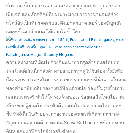
ธีมที่สองนี้เป็นการเฉลิมฉลองจิตวิญญาณที่หาญกล้าของ
เพียเจต์ และหัตถศิลป์ที่บ่มเพาะมาอย่างยาวนานจนสร้าง
สไตล์อันเป็นที่น่าจดจำและดึงเอาคาแรคเตอร์ของอัญมณี
แต่ละชิ้นมานำเสนอได้แบบไม่ซ้ำใคร
ความสง่างามที่เต็มไปด้วยจินตนาการสุดล้ำของสร้อยคอ
โรสโกลด์เส้นนี้กำลังท้าทายสายตาทุกคู่ให้จับจ้อง ทั้งยังสื่อ
ถึงมรดกของเมซงโดยตรง ด้วยการออกแบบที่นำเอาเส้นลวด
ทองคำมาบิดเกลียวอย่างพิถีพิถันด้วยมือ ก่อนขึ้นรูปเป็นทรง
กลมและทรงรี ทำให้โครงสร้างของสร้อยคอลื่นไหลไปตาม
สรีระของผู้สวมใส่ ประดับด้วยแผ่นโอปอลขนาดใหญ่ และ
พื้นผิวที่เต็มไปด้วยประกายงามของเพชรที่เกิดจากการฝัง
อัญมณีแต่ละเม็ดด้วยเทคนิค
Snow Setting
มาพร้อมแหวน
ตุ้มหู และนาฬิกาไฮจิวเวลรี่เข้าเซต