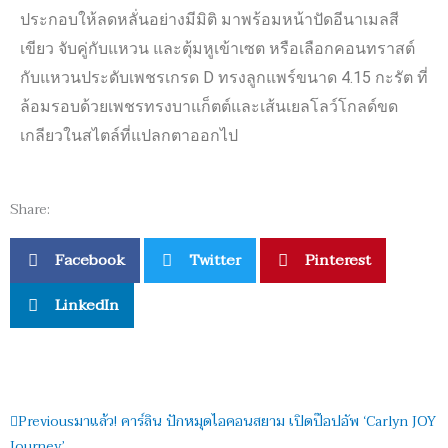
ประกอบให้ลดหลั่นอย่างมีมิติ มาพร้อมหน้าปัดอีนาเมลสี
เขียว จับคู่กับแหวน และตุ้มหูเข้าเซต หรือเลือกคอนทราสต์
กับแหวนประดับเพชรเกรด
D
ทรงลูกแพร์ขนาด
4.15
กะรัต ที่
ล้อมรอบด้วยเพชรทรงบาแก็ตต์และเส้นเยลโลว์โกลด์ขด
เกลียวในสไตล์ที่แปลกตาออกไป
Share:
Facebook
Twitter
Pinterest
LinkedIn
Prev
Next
Previous
มาแล้ว! คาร์ลิน ปักหมุดไอคอนสยาม เปิดป๊อปอัพ ‘Carlyn JOY
Journey’