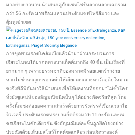
มาอย่างยาวนาน นำเสนอคู่กับแซฟไฟร์หลากหลายเฉดรวม
กว่า
56
กะรัต มาพร้อมแหวนประดับแซฟไฟร์สีม่วง และ
ตุ้มหูเข้าเซต
การขุดพบมรกตโคลัมเบียแล้วนำมาผ่านกระบวนการ
เจียระไนจนได้มรกตทรงบาแก็ตต์มากถึง
40
ชิ้น เป็นเรื่องที่
ยากมาก ๆ เพราะธรรมชาติของมรกตมีรอยแตกร้าวง่าย
หากไม่ชำนาญการอาจทำให้เสียเวลาเสาะหาวัตถุดิบใหม่ เม
ซงจึงพิถีพิถันหาวิธีนำเสนอเพื่อให้ผลงานที่ออกมาไม่ซ้ำใคร
ทั้งยังชูเสน่ห์ของอัญมณีชนิดนั้นๆ ได้อย่างเจิดจริสที่สุด โดย
ครั้งนี้เมซงต่อยอดความสำเร็จด้วยการรังสรรค์เรือนเวลาไฮ
จิวเวลรี่ ประดับมรกตทรงบาแก็ตต์รวม
26.11
กะรัต และเพ
ชรเจียระไนคัตเดียวกัน ซึ่งอัญมณีแต่ละชิ้นถูกยึดโยงอย่าง
ประณีตด้วยเส้นเยลโลว์โกลด์ขดเกลียว ก่อนจัดวางองค์