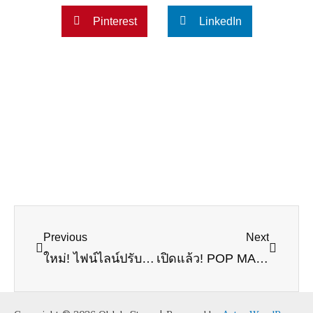
Pinterest
LinkedIn
Prev
Next
Previous
Next
ใหม่! ไฟน์ไลน์ปรับผ้านุ่มเข้มข้นพิเศษ ‘พรีเมียมซอฟท์’ ผ้าหอมละมุน นุ่มฟู 2 เท่า!
เปิดแล้ว! POP MART @MEGABANGNA ใหญ่ที่สุดใน Southeast Asia