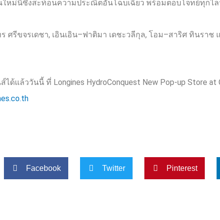
ชันใหม่นี้ซึ่งสะท้อนความประณีตอันโฉบเฉี่ยว พร้อมตอบโจทย์ทุกไล
ทร ศรีขจรเดชา
,
เอินเอิน
–
ฟาติมา เดชะวลีกุล
,
โอม
–
สาริศ ทินราช แ
ด้แล้ววันนี้ ที่
Longines HydroConquest New Pop-up Store at 
es.co.th
Facebook
Twitter
Pinterest