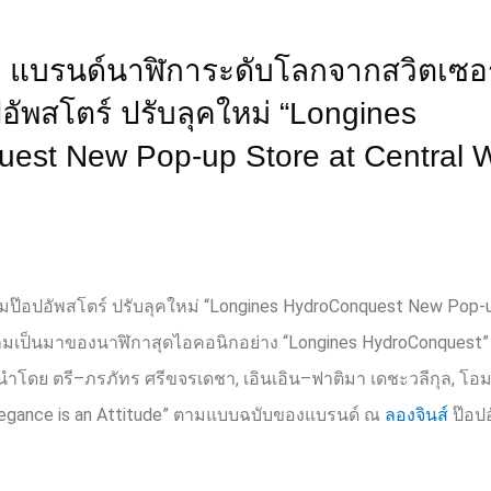
แบรนด์นาฬิการะดับโลกจากสวิตเซอร
ัพสโตร์ ปรับลุคใหม่ “Longines
est New Pop-up Store at Central W
๊อปอัพสโตร์ ปรับลุคใหม่ “
Longines HydroConquest New Pop-u
ความเป็นมาของนาฬิกาสุดไอคอนิกอย่าง “
Longines HydroConquest
นำโดย ตรี
–
ภรภัทร ศรีขจรเดชา
,
เอินเอิน
–
ฟาติมา เดชะวลีกุล
,
โอ
egance is an Attitude”
ตามแบบฉบับของแบรนด์ ณ
ลองจินส์
ป๊อปอ