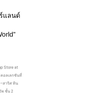
์แลนด์
orld”
p Store at
”
คอลเลกชันที่
ม
–
สาริศ ทิน
ัพ ชั้น
2