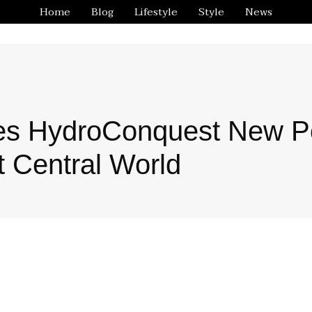
Home
Blog
Lifestyle
Style
News
es HydroConquest New P
t Central World