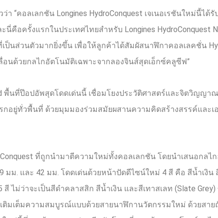
่าวว่า “คอลเลกชัน
Longines HydroConquest
เจเนอเรชันใหม่นี้ได้
า และนี่คือครั้งแรกในประเทศไทยสำหรับ
Longines HydroConquest 
็นส่วนตัวมากยิ่งขึ้น เพื่อให้ลูกค้าได้สัมผัสนาฬิกาคอลเลคชั่น
Hy
ื่อนด้วยกลไกอัตโนมัติเฉพาะจากลองจินส์สุดเอ็กซ์คลูซีฟ”
ld
พื้นที่ป๊อปอัพสุดโดดเด่นนี้ เชื่อมโยงประวัติศาสตร์และจิตวิญญาณ
ทรกอยู่ทั่วพื้นที่ ด้วยมุมมองร่วมสมัยผสานความคิดสร้างสรรค์และ
oConquest
ที่ถูกนำมาตีความใหม่ทั้งคอลเลกชัน โดยนำเสนอกลไกอ
39
มม
.
และ
42
มม
.
โดดเด่นด้วยหน้าปัดดีไซน์ใหม่
4
สี คือ สีน้ำเงิน 
5
สี ไม่ว่าจะเป็นสีดำคลาสสิก สีน้ำเงิน และสีเทาสเลท
(Slate Grey)
ั้ง เติมเต็มความสมบูรณ์แบบด้วยสายนาฬิกานวัตกรรมใหม่ ด้วยสาย