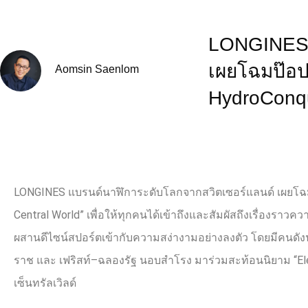
LONGINES 
เผยโฉมป๊อปอ
Aomsin Saenlom
HydroConqu
LONGINES
แบรนด์นาฬิการะดับโลกจากสวิตเซอร์แลนด์ เผยโฉมป
Central World”
เพื่อให้ทุกคนได้เข้าถึงและสัมผัสถึงเรื่องราว
ผสานดีไซน์สปอร์ตเข้ากับความสง่างามอย่างลงตัว โดยมีคนดัง
ราช และ เฟริสท์
–
ฉลองรัฐ นอบสำโรง มาร่วมสะท้อนนิยาม “
El
เซ็นทรัลเวิลด์