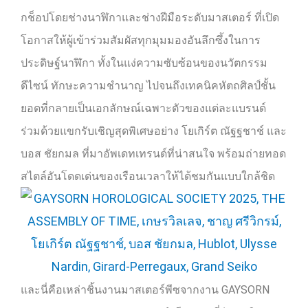
กช็อปโดยช่างนาฬิกาและช่างฝีมือระดับมาสเตอร์ ที่เปิด
โอกาสให้ผู้เข้าร่วมสัมผัสทุกมุมมองอันลึกซึ้งในการ
ประดิษฐ์นาฬิกา ทั้งในแง่ความซับซ้อนของนวัตกรรม
ดีไซน์ ทักษะความชำนาญ ไปจนถึงเทคนิคหัตถศิลป์ชั้น
ยอดที่กลายเป็นเอกลักษณ์เฉพาะตัวของแต่ละแบรนด์
ร่วมด้วยแขกรับเชิญสุดพิเศษอย่าง โยเกิร์ต ณัฐฐชาช์ และ
บอส ชัยกมล ที่มาอัพเดทเทรนด์ที่น่าสนใจ พร้อมถ่ายทอด
สไตล์อันโดดเด่นของเรือนเวลาให้ได้ชมกันแบบใกล้ชิด
และนี่คือเหล่าชิ้นงานมาสเตอร์พีซจากงาน
GAYSORN