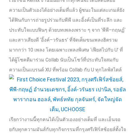
เวอร์ชั่น
Remix
งานนี้นอกจากทุกคนจะได้ปลดปล่อย
ความเป็นตัวเองได้อย่างเต็มที่แล้ว ผู้ชนะในแต่ละเกมส์ยัง
ได้ฟินกับการถ่ายรูปร่วมกับพีพี และอิ้งค์เป็นที่ระลึก และ
ประทับใจแบบฟินๆ ด้วยบทเพลงเพราะ ๆ จาก
‘
พีพี
–
กฤษฏ์
‘
และสาวเสียงดี
‘
อิ้งค์
–
วรันธร
‘
ที่จัดเต็มขนเพลงฮิตรวม
มากกว่า
10
เพลง โดยเฉพาะเพลงพิเศษ
‘
เฟียสไปกับ
U’
ที่
ได้ผู้โชคดีมาร่วม
Collab
นับเป็นโชว์ที่ประทับใจสมกับ
ความเป็นแบรนด์
XU
ที่พร้อม
Collab
กับ
U
ทุกไลฟ์สไตล์
เรียกว่างานนี้ทุกคนได้เป็นตัวเองอย่างเต็มที่ และเอ็นจอ
ยกับทุกความมันส์กับทุกกิจกรรมที่กรุงศรีเฟิร์สช้อยส์ตั้งใจ