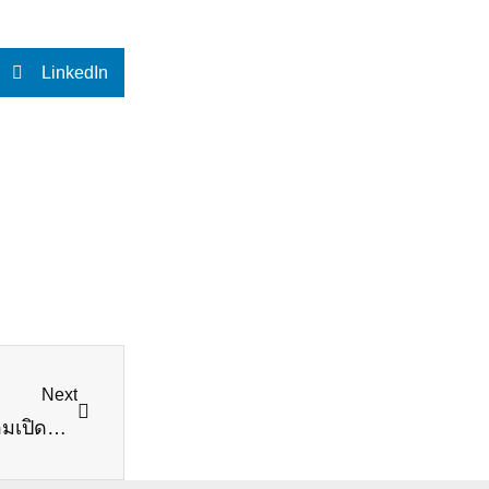
LinkedIn
Next
Next
Divana ฉลองครบรอบ 25 ปี ปักหมุดความยั่งยืนพร้อมเปิดตัว Perfume Oil