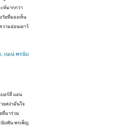
ะห์มากกว่า
วัยที่มองเห็น
คงความอ่อนเยาว์
บอร์ลี่ แอน
วยสง่ามั่นใจ
ที่มาร่วม
นับพัน พรเพ็ญ