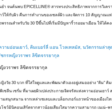
ม่นยำ จนค้นพบ
EPICELLINE®
สารทรงประสิทธิภาพจากการวิเครา
ยาว์ให้กับผิว คืนการทำงานของเซลล์ผิว และจัดการ
10
สัญญาณแห่ง
ผิวพรรณสำหรับวัย
30
ปีขึ้นไปที่เริ่มมีปัญหาริ้วรอยมาเยือน ให้ได้
ญิงวราพร ลิขิตจรรยากุล
หญิงวัย
30
บวก ที่ใส่ใจดูแลและพัฒนาตัวเองอยู่เสมออย่าง “คิม” คิมเ
เซลีน เซรั่ม ที่มาเผยผิวเปล่งประกายเจิดจรัสแห่งความอ่อนเยาว์ ส
มสนุกสนาน จากเหล่าเซเลบและบล็อกเกอร์แถวหน้าของเมืองไทย
อมโชว์มินิคอนเสิร์ตจากสาวน้อยเสียงใสมากความสามารถ เนเน่
–
พร