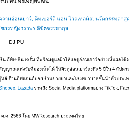
พรนับพัน พรเพ็ญพิพัฒน์
DJ PU
น อีพิเซลีน เซรั่ม ที่พร้อมดูแลผิวให้แลดูอ่อนเยาว์อย่างเห็นผลได้จร
สัญญาณแห่งวัยที่มองเห็นได้ ให้ผิวดูอ่อนเยาว์ลงถึง
5
ปีใน
4
สัปดาห
านบู๊ทส์ ร้านอีฟแอนด์บอย ร้านขายยาและโรงพยาบาลชั้นนำทั่วประเ
Shopee
,
Lazada
รวมถึง
Social Media platform
อย่าง
TikTok, Fa
–
ต
.
ค
. 2566
โดย
MWResearch
ประเทศไทย