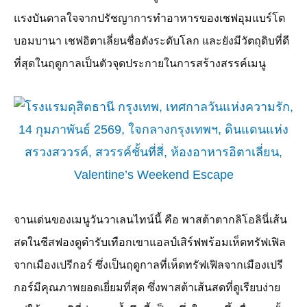
แรงบันดาลใจจากปรัชญาการทำอาหารของเชฟอุมแบร์โต
บอมบานา เชฟอิตาเลี่ยนชื่อดังระดับโลก และยังมีวัตถุดิบที่ดี
ที่สุดในฤดูกาลเป็นตัวจุดประกายในการสร้างสรรค์เมนู
จานเด่นของเมนูวันวาเลนไทน์นี้ คือ พาสต้าตากลิโอลินี่เส้น
สดในชีสฟองดูตำรับเทือกเขาแอลป์เสิร์ฟพร้อมเห็ดทรัฟเฟิล
จากเมืองเปรีกอร์ ซึ่งเป็นฤดูกาลที่เห็ดทรัฟเฟิลจากเมืองเปรี
กอร์มีคุณภาพยอดเยี่ยมที่สุด ซึ่งพาสต้าเส้นสดที่ดูเรียบง่าย