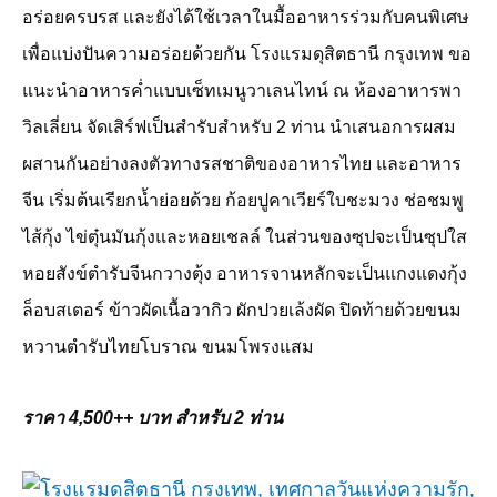
อร่อยครบรส และยังได้ใช้เวลาในมื้ออาหารร่วมกับคนพิเศษ
เพื่อแบ่งปันความอร่อยด้วยกัน โรงแรมดุสิตธานี กรุงเทพ ขอ
แนะนำอาหารค่ำแบบเซ็ทเมนูวาเลนไทน์ ณ ห้องอาหารพา
วิลเลี่ยน จัดเสิร์ฟเป็นสำรับสำหรับ
2
ท่าน นำเสนอการผสม
ผสานกันอย่างลงตัวทางรสชาติของอาหารไทย และอาหาร
จีน เริ่มต้นเรียกน้ำย่อยด้วย ก้อยปูคาเวียร์ใบชะมวง ช่อชมพู
ไส้กุ้ง ไข่ตุ๋นมันกุ้งและหอยเชลล์ ในส่วนของซุปจะเป็นซุปใส
หอยสังข์ตำรับจีนกวางตุ้ง อาหารจานหลักจะเป็นแกงแดงกุ้ง
ล็อบสเตอร์ ข้าวผัดเนื้อวากิว ผักปวยเล้งผัด ปิดท้ายด้วยขนม
หวานตำรับไทยโบราณ ขนมโพรงแสม
ราคา
4,500++
บาท สำหรับ
2
ท่าน