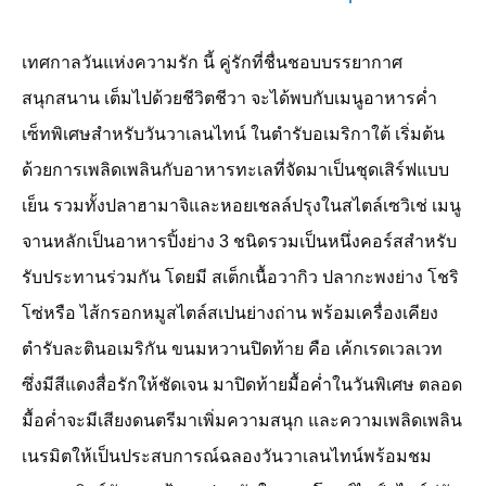
เทศกาลวันแห่งความรัก นี้ คู่รักที่ชื่นชอบบรรยากาศ
สนุกสนาน เต็มไปด้วยชีวิตชีวา จะได้พบกับเมนูอาหารค่ำ
เซ็ทพิเศษสำหรับวันวาเลนไทน์ ในตำรับอเมริกาใต้ เริ่มต้น
ด้วยการเพลิดเพลินกับอาหารทะเลที่จัดมาเป็นชุดเสิร์ฟแบบ
เย็น รวมทั้งปลาฮามาจิและหอยเชลล์ปรุงในสไตล์เซวิเช่ เมนู
จานหลักเป็นอาหารปิ้งย่าง
3
ชนิดรวมเป็นหนึ่งคอร์สสำหรับ
รับประทานร่วมกัน โดยมี สเต็กเนื้อวากิว ปลากะพงย่าง โชริ
โซ่หรือ ไส้กรอกหมูสไตล์สเปนย่างถ่าน พร้อมเครื่องเคียง
ตำรับละตินอเมริกัน ขนมหวานปิดท้าย คือ เค้กเรดเวลเวท
ซึ่งมีสีแดงสื่อรักให้ชัดเจน มาปิดท้ายมื้อค่ำในวันพิเศษ ตลอด
มื้อค่ำจะมีเสียงดนตรีมาเพิ่มความสนุก และความเพลิดเพลิน
เนรมิตให้เป็นประสบการณ์ฉลองวันวาเลนไทน์พร้อมชม