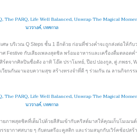
ดพิเศษ บริเวณ
Q Steps
ชั้น
1
อีกด้วย ก่อนที่ช่วงค่ำจะถูกส่งต่อให้กั
กาศ
Festive
กับเสียงเพลงสุดชิล พร้อมอาหารและเครื่องดื่มตลอดค่ำ
ร์ตจากศิลปินชื่อดัง อาทิ โอ๊ต ปราโมทย์
,
ป๊อป ปองกูล
,
ตู่ ภพธร
, 
นเวียนกันมามอบความสุข สร้างทรงจำที่ดี ๆ ร่วมกัน ณ ลานกิจกร
่ายภาพสุดชิคที่เต็มไปด้วยสีสันเข้ากับคริสต์มาสให้คุณเก็บโมเมนต์ก
รรยากาศสบาย ๆ กับดนตรีอะคูสติก และร่วมสนุกกับเวิร์คช้อปสร