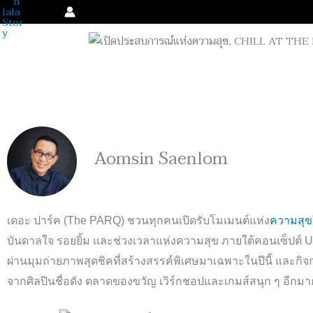
Skip
to
content
Aomsin Saenlom
เดอะ ปาร์ค
(The PARQ)
ชวนทุกคนเปิดรับโมเมนต์แห่ง
ความสุข
บันดาลใจ รอยยิ้ม และช่วงเวลาแห่งความสุข ภายใต้คอนเซ็ปต์
U
ผ่านมุมถ่ายภาพสุดชิคที่สร้างสรรค์พิเศษมาเฉพาะในปีนี้ และ
จากศิลปินชื่อดัง ตลาดของขวัญ เวิร์กชอปและเกมส์สนุก ๆ อีก