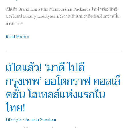
โฉม
เปิดตัว Brand Logo และ Membership Packages ใหม่ พร้อมสิทธิ
ครั้ง
ประโยชน์ Luxury Lifestyles ประกาศเดินเกมรุกดึงเม็ดเงินกว่าหมื่น
ใหญ่!!!
ล้านบาท!!!
Read More »
เปิดแล้ว! ‘มาดี ไปดี
เปิด
แล้ว!
กรุงเทพ’ ออโตกราฟ คอลเล็
‘มาดี
ไปดี
คชั่น โฮเทลส์แห่งแรกใน
กรุงเทพ’
ออ
ไทย!
โต
กราฟ
Lifestyle
/
Aomsin Saenlom
คอลเล็